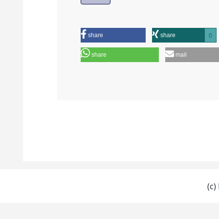
share
share
0
share
mail
(c)