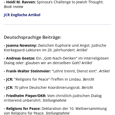
- Heidi M. Ravven:
Spinoza’s Challenge to Jewish Thought.
Book review
JCR Englische Artikel
Deutschsprachige Beiträge:
- Joanna Nowotny:
Zwischen Euphorie und Angst. Jüdische
Kierkegaard-Lektüren im 20. Jahrhundert.
Artikel
- Andreas Goetze:
Ein „Gott-Nach-Denken“ im interreligiösen
Dialog oder: glauben wir an denselben Gott?
Artikel
- Frank-Walter Steinmeier:
"Lehre trennt, Dienst eint".
Artikel
- JCR:
"Religions for Peace"-Treffen in Lindau.
Bericht
- JCR:
70 Jahre Deutscher Koordinierungsrat.
Bericht
- Friedhelm Pieper/DKR:
Vom christlich-jüdischen Dialog
irritierend unberührt.
Stellungnahme
- Religions for Peace:
Deklaration der 10. Weltversammlung
von Religions for Peace.
Stellungnahme