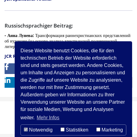
Russischsprachiger Beitrag:
- Анна Лунева:
Трансформация раннехристианских представлений
об иудаизме (на основе анализа христианской полемической
литературы II–III вв. и ее историко–культурного контекста)
Diese Website benutzt Cookies, die für den
JCR Russischer Artikel
technischen Betrieb der Website erforderlich
sind und stets gesetzt werden. Andere Cookies,
0
0
um Inhalte und Anzeigen zu personalisieren und
die Zugriffe auf unsere Website zu analysieren,
werden nur mit Ihrer Zustimmung gesetzt.
Außerdem geben wir Informationen zu Ihrer
Verwendung unserer Website an unsere Partner
für soziale Medien, Werbung und Analysen
(c) ICCJ 2021
Kontakt
Impressum
weiter.
Mehr Infos
Privacy Statement
Notwendig
Statistiken
Marketing